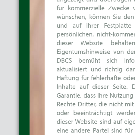
für kommerzielle Zwecke 
wünschen, können Sie den I
und auf ihrer Festplatte
persönlichen, nicht-kommer
dieser Website behalte
Eigentumshinweise von der
DBCS bemüht sich Infor
aktualisiert und richtig d
Haftung für fehlerhafte ode
Inhalte auf dieser Seite.
Garantie, dass Ihre Nutzung
Rechte Dritter, die nicht mi
oder beeinträchtigt werd
dieser Website sind auf e
eine andere Partei sind für