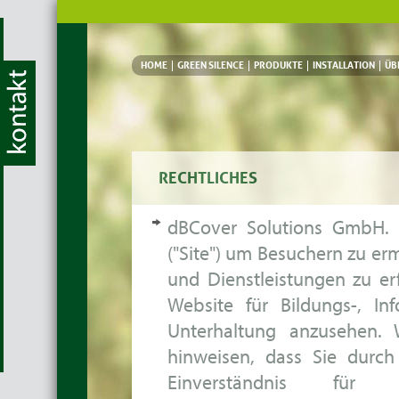
HOME
HOME
GREEN SILENCE
GREEN SILENCE
PRODUKTE
PRODUKTE
INSTALLATION
INSTALLATION
ÜB
ÜB
RECHTLICHES
dBCover Solutions GmbH. (
("Site") um Besuchern zu er
und Dienstleistungen zu erf
Website für Bildungs-, In
Unterhaltung anzusehen. 
hinweisen, dass Sie durch
Einverständnis für