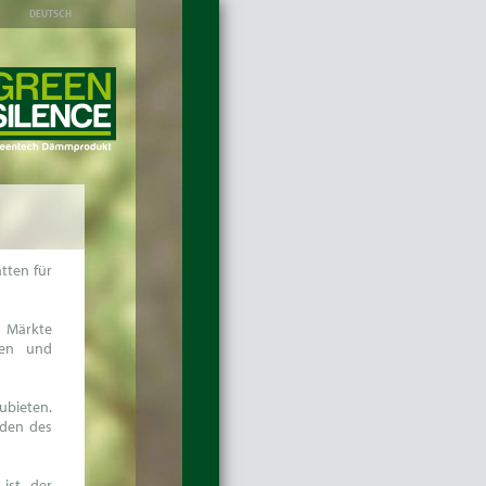
DEUTSCH
tten für
 Märkte
hen und
ubieten.
nden des
ist der