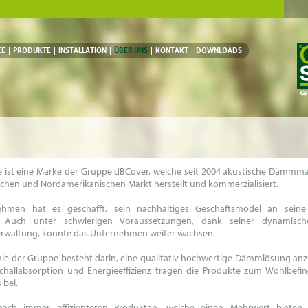
CE
CE
PRODUKTE
PRODUKTE
INSTALLATION
INSTALLATION
ÜBER UNS
ÜBER UNS
KONTAKT
KONTAKT
DOWNLOADS
DOWNLOADS
e ist eine Marke der Gruppe dBCover, welche seit 2004 akustische Dämmma
chen und Nordamerikanischen Markt herstellt und kommerzialisiert.
hmen hat es geschafft, sein nachhaltiges Geschäftsmodel an seine
. Auch unter schwierigen Voraussetzungen, dank seiner dynamisc
Verwaltung, konnte das Unternehmen weiter wachsen.
hie der Gruppe besteht darin, eine qualitativ hochwertige Dämmlösung anz
challabsorption und Energieeffizienz tragen die Produkte zum Wohlbefi
 bei.
ach immer effizienteren Produkten, welche einen Mehrwert bieten, 