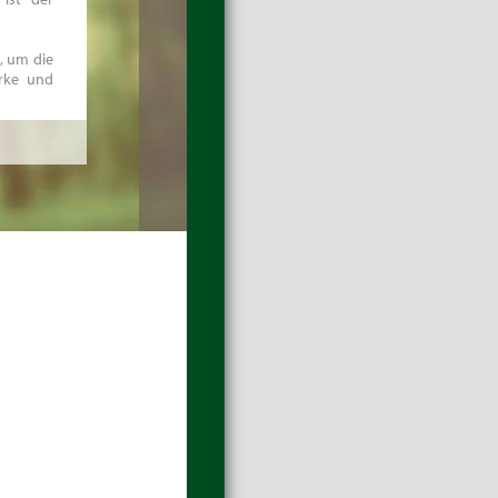
, um die
arke und